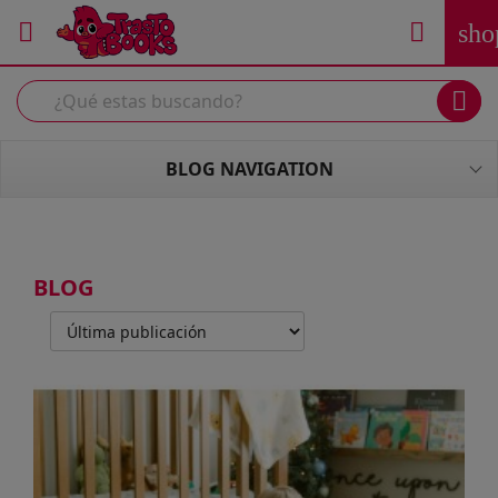


sho

BLOG NAVIGATION
BLOG