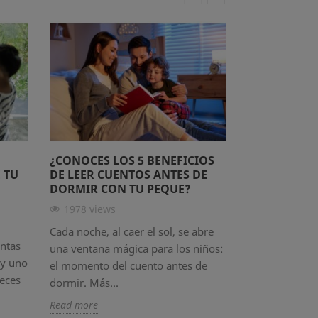
¿CONOCES LOS 5 BENEFICIOS
NIÑOS QUE 
 TU
DE LEER CUENTOS ANTES DE
QUE CRECEN
DORMIR CON TU PEQUE?
EMOCIONAL 
PASO
1978 views
1765 views
Cada noche, al caer el sol, se abre
ntas
La educación e
una ventana mágica para los niños:
 y uno
el proceso de 
el momento del cuento antes de
veces
reconocer, co
dormir. Más...
sus...
Read more