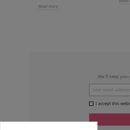
Read 
Read more
We'll keep you 
I accept this web