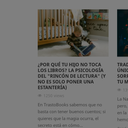
¿POR QUÉ TU HIJO NO TOCA
TRA
LOS LIBROS? LA PSICOLOGÍA
ÚNIC
DEL "RINCÓN DE LECTURA" (Y
SOR
NO ES SOLO PONER UNA
TU 
ESTANTERÍA)
13
1250 views
La Na
En TrastoBooks sabemos que no
pero,
basta con tener buenos cuentos; si
en la
quieres que la magia ocurra, el
hemos
secreto está en cómo...